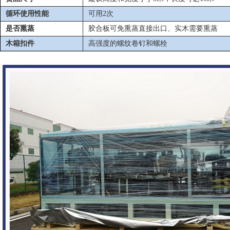
循环使用性能
可用2次
是否熏蒸
胶合板可免熏蒸直接出口、实木需要熏蒸
木箱扣件
高强度的螺纹卷钉和螺栓